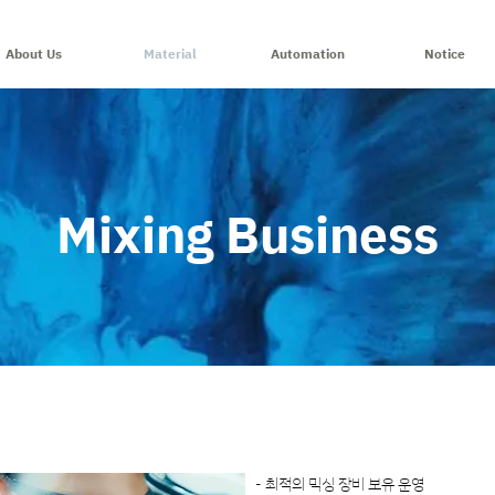
About Us
Material
Automation
Notice
Mixing Business
​- 최적의 믹싱 장비 보유 운영